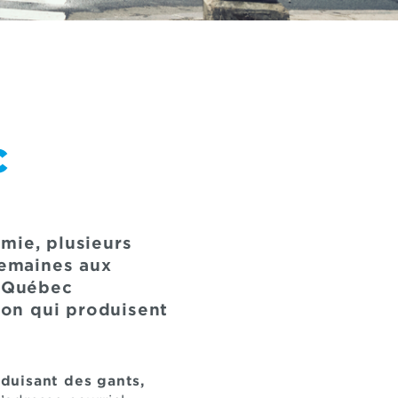
c
mie, plusieurs
semaines aux
l, Québec
gion qui produisent
duisant des gants,