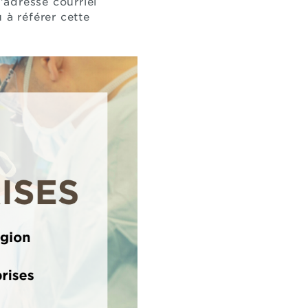
’adresse courriel
 à référer cette
.