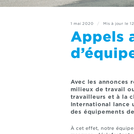
1 mai 2020
/
Mis à jour le
12
Appels 
d’équip
Avec les annonces r
milieux de travail o
travailleurs et à la 
International lance 
des équipements de 
À cet effet, notre équip