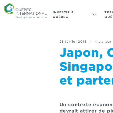
INVESTIR À
TRA
QUÉBEC
QUÉ
23 février 2018
/
Mis à jour 
Japon, 
Singapo
et parte
Un contexte économi
devrait attirer de p