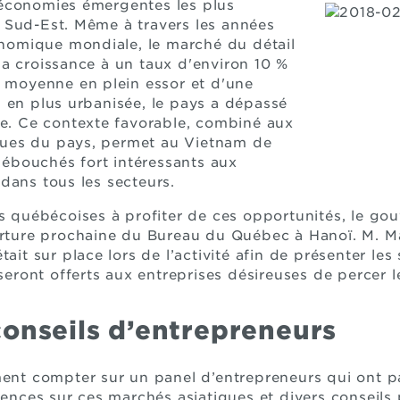
économies émergentes les plus
 Sud-Est. Même à travers les années
conomique mondiale, le marché du détail
a croissance à un taux d'environ 10 %
e moyenne en plein essor et d'une
 en plus urbanisée, le pays a dépassé
ce. Ce contexte favorable, combiné aux
ues du pays, permet au Vietnam de
bouchés fort intéressants aux
dans tous les secteurs.
es québécoises à profiter de ces opportunités, le 
verture prochaine du Bureau du Québec à Hanoï. M. M
ait sur place lors de l’activité afin de présenter les
ront offerts aux entreprises désireuses de percer l
conseils d’entrepreneurs
ment compter sur un panel d’entrepreneurs qui ont p
iences sur ces marchés asiatiques et divers conseils 