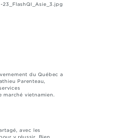
gouvernement du Québec a
athieu Parenteau,
 services
e marché vietnamien.
artagé, avec les
pour y réussir. Bien