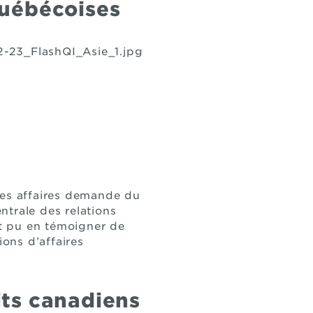
québécoises
des affaires demande du
entrale des relations
nt pu en témoigner de
ons d’affaires
its canadiens