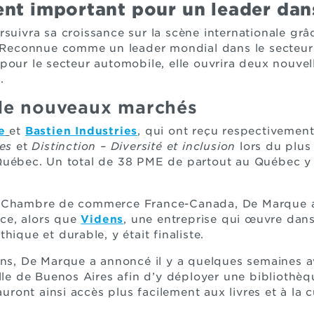
ent important pour un leader da
suivra sa croissance sur la scène internationale gr
. Reconnue comme un leader mondial dans le secteur
pour le secteur automobile, elle ouvrira deux nouvell
.
de nouveaux marchés
e
et
Bastien Industries
, qui ont reçu respectivement
nes
et
Distinction – Diversité et inclusion
lors du plus
uébec. Un total de 38 PME de partout au Québec y ét
 Chambre de commerce France-Canada, De Marque a 
ce, alors que
Videns
, une entreprise qui œuvre dan
 éthique et durable, y était finaliste.
ons, De Marque a annoncé il y a quelques semaines a
ille de Buenos Aires afin d’y déployer une biblioth
auront ainsi accès plus facilement aux livres et à la c