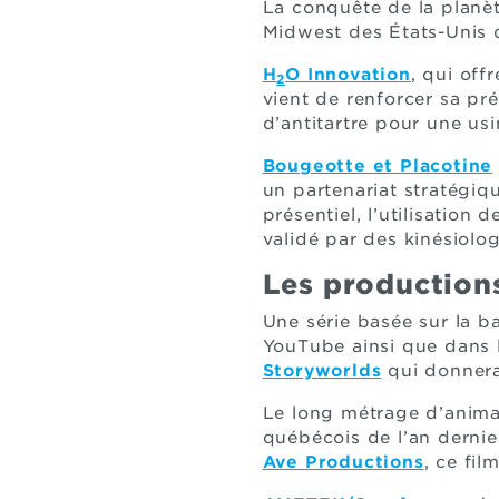
La conquête de la planè
Midwest des États-Unis de
H
O Innovation
, qui off
2
vient de renforcer sa pr
d’antitartre pour une us
Bougeotte et Placotine
un partenariat stratégiqu
présentiel, l’utilisation
validé par des kinésiolo
Les productions 
Une série basée sur la b
YouTube ainsi que dans l
Storyworlds
qui donnera
Le long métrage d’anima
québécois de l’an derni
Ave Productions
, ce fi