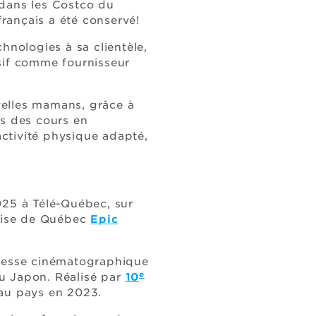
 dans les Costco du
français a été conservé!
chnologies à sa clientèle,
sif comme fournisseur
velles mamans, grâce à
us des cours en
activité physique adapté,
025 à Télé-Québec, sur
prise de Québec
Epic
unesse cinématographique
e
u Japon. Réalisé par
10
 au pays en 2023.