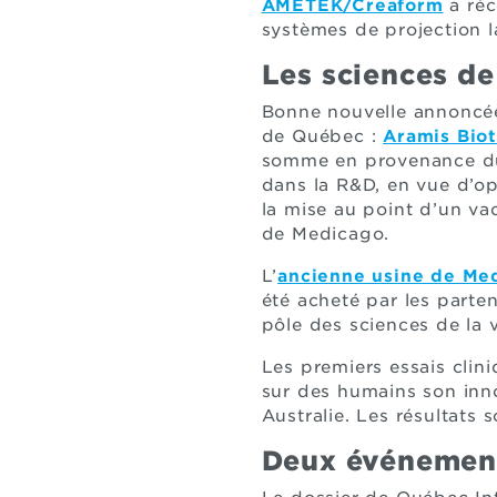
AMETEK/Creaform
a réc
systèmes de projection la
Les sciences de
Bonne nouvelle annoncée
de Québec :
Aramis Bio
somme en provenance du 
dans la R&D, en vue d’op
la mise au point d’un va
de Medicago.
L’
ancienne usine de Me
été acheté par les parte
pôle des sciences de la 
Les premiers essais clin
sur des humains son inno
Australie. Les résultats
Deux événement