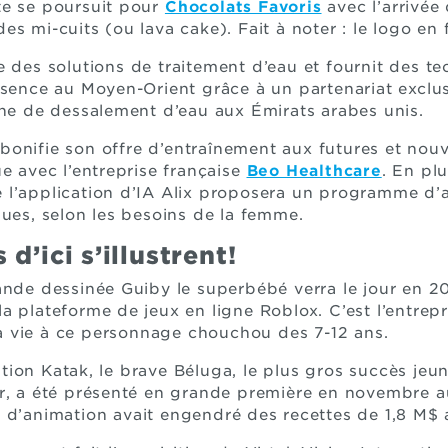
te se poursuit pour
Chocolats Favoris
avec l’arrivée
s mi-cuits (ou lava cake). Fait à noter : le logo en 
re des solutions de traitement d’eau et fournit des te
ésence au Moyen-Orient grâce à un partenariat exclu
ine de dessalement d’eau aux Émirats arabes unis.
bonifie son offre d’entraînement aux futures et nou
e avec l’entreprise française
Beo Healthcare
. En pl
 de l’application d’IA Alix proposera un programme d’
gues, selon les besoins de la femme.
d’ici s’illustrent!
ande dessinée Guiby le superbébé verra le jour en 2
a plateforme de jeux en ligne Roblox. C’est l’entre
 vie à ce personnage chouchou des 7-12 ans.
tion Katak, le brave Béluga, le plus gros succès je
er, a été présenté en grande première en novembre a
lm d’animation avait engendré des recettes de 1,8 M$