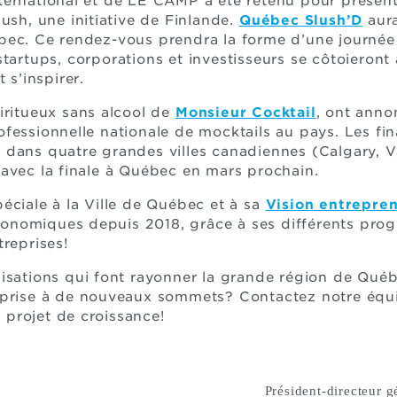
ernational et de LE CAMP a été retenu pour présent
ush, une initiative de Finlande.
Québec Slush’D
aura
bec. Ce rendez-vous prendra la forme d’une journée
startups, corporations et investisseurs se côtoieront
 s’inspirer.
iritueux sans alcool de
Monsieur Cocktail
, ont anno
fessionnelle nationale de mocktails au pays. Les fin
 dans quatre grandes villes canadiennes (Calgary, V
avec la finale à Québec en mars prochain.
éciale à la Ville de Québec et à sa
Vision entrepren
onomiques depuis 2018, grâce à ses différents pro
treprises!
isations qui font rayonner la grande région de Qué
eprise à de nouveaux sommets? Contactez notre équi
projet de croissance!
Président-directeur g