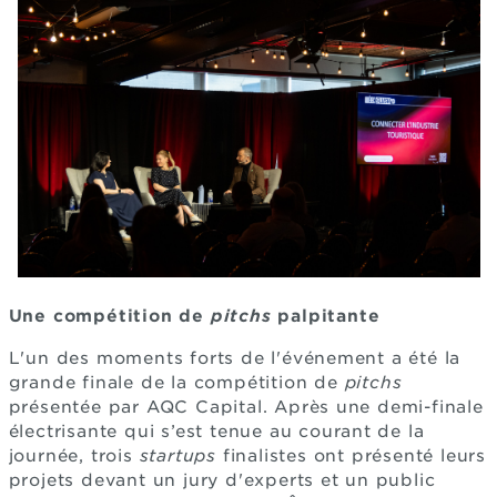
Une compétition de
pitchs
palpitante
L'un des moments forts de l'événement a été la
grande finale de la compétition de
pitchs
présentée par AQC Capital. Après une demi-finale
électrisante qui s’est tenue au courant de la
journée, trois
startups
finalistes ont présenté leurs
projets devant un jury d'experts et un public