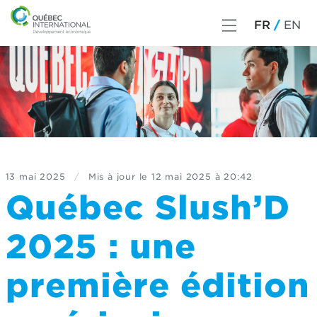
FR
EN
13 mai 2025
/
Mis à jour le
12 mai 2025 à 20:42
Québec Slush’D
2025 : une
première édition