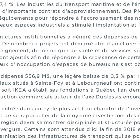
7,4 %. Les industries du transport maritime et de l’é
r d’importants contrats d’approvisionnement. Des PM
équipements pour répondre à l’accroissement des 
eaux espaces industriels a stimulé l’implantation et 
tructures institutionnelles a généré des dépenses de
De nombreux projets ont démarré afin d’améliorer ou
enseignement, de même que de santé et de services s
nt ajoutés afin de répondre à la croissance de certa
taux d’inoccupation d’espaces de bureaux ne s’est ob
 dépensé 556,9 M$, une légère baisse de 0,3 % par r
aux situés à Sainte-Foy et à Lebourgneuf ont conti
 soit IKEA a établi ses fondations à Québec l’an dern
truction commerciale autour de l’axe Duplessis enco
entrée dans un cycle plus actif au chapitre de l’inv
ant de se rapprocher de la moyenne investie lors des
région devra se montrer disciplinée et structurée 
vergure. Certains sont attendus d’ici la fin de 2018 
rnisation des infrastructures de transport qui se p