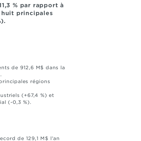
11,3 % par rapport à
 huit principales
).
ents de 912,6 M$ dans la
.
principales régions
striels (+67,4 %) et
al (-0,3 %).
ecord de 129,1 M$ l’an