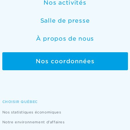
région? N'hésitez pas à nous contacter pour
Nos activités
obtenir réponses et accompagnement.
Salle de presse
NOM COMPLET
À propos de nous
ENTREPRISE
Nos coordonnées
ADRESSE DE L’ENTREPRISE
SERVICE CONCERNÉ PAR VOTRE DEMANDE
CHOISIR QUÉBEC
Nos statistiques économiques
COURRIEL
Notre environnement d'affaires