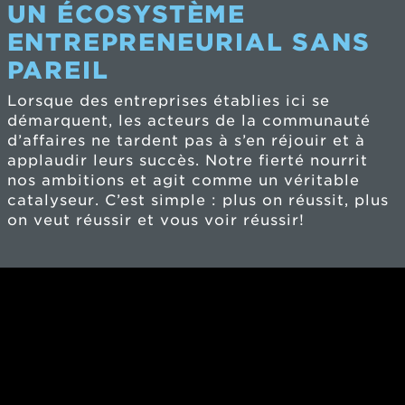
UN ÉCOSYSTÈME
ENTREPRENEURIAL SANS
PAREIL
Lorsque des entreprises établies ici se
démarquent, les acteurs de la communauté
d’affaires ne tardent pas à s’en réjouir et à
applaudir leurs succès. Notre fierté nourrit
nos ambitions et agit comme un véritable
catalyseur. C’est simple : plus on réussit, plus
on veut réussir et vous voir réussir!